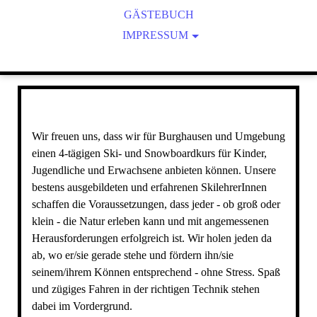
GÄSTEBUCH
GRÜNDUNG
SATZUNG
LIZENZIERUNG
IMPRESSUM
ARCHIV
DATENSCHUTZERKLÄRUNG
SPONSOREN UND LINKS
HAFTUNGSAUSSCHLUSS
Wir freuen uns, dass wir für Burghausen und Umgebung
einen 4-tägigen Ski- und Snowboardkurs für Kinder,
Jugendliche und Erwachsene anbieten können. Unsere
bestens ausgebildeten und erfahrenen SkilehrerInnen
schaffen die Voraussetzungen, dass jeder - ob groß oder
klein - die Natur erleben kann und mit angemessenen
Herausforderungen erfolgreich ist. Wir holen jeden da
ab, wo er/sie gerade stehe und fördern ihn/sie
seinem/ihrem Können entsprechend - ohne Stress. Spaß
und zügiges Fahren in der richtigen Technik stehen
dabei im Vordergrund.