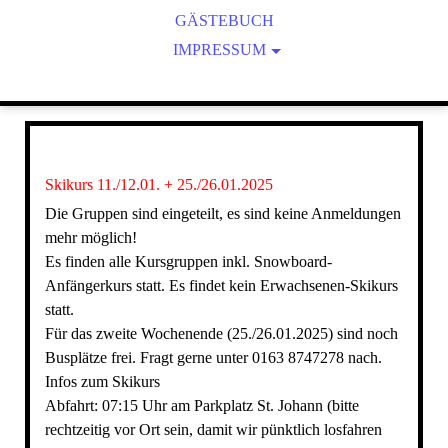
GÄSTEBUCH
GRÜNDUNG
SATZUNG
LIZENZIERUNG
IMPRESSUM
ARCHIV
DATENSCHUTZERKLÄRUNG
SPONSOREN UND LINKS
HAFTUNGSAUSSCHLUSS
Skikurs 11./12.01. + 25./26.01.2025
Die Gruppen sind eingeteilt, es sind keine Anmeldungen
mehr möglich!
Es finden alle Kursgruppen inkl. Snowboard-
Anfängerkurs statt. Es findet kein Erwachsenen-Skikurs
statt.
Für das zweite Wochenende (25./26.01.2025) sind noch
Busplätze frei. Fragt gerne unter 0163 8747278 nach.
Infos zum Skikurs
Abfahrt: 07:15 Uhr am Parkplatz St. Johann (bitte
rechtzeitig vor Ort sein, damit wir pünktlich losfahren