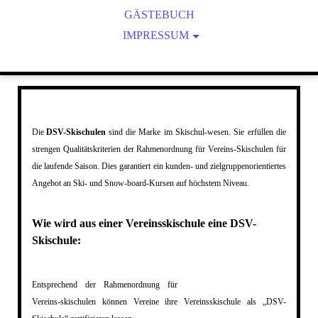
GÄSTEBUCH
GRÜNDUNG
SATZUNG
LIZENZIERUNG
IMPRESSUM
ARCHIV
DATENSCHUTZERKLÄRUNG
SPONSOREN UND LINKS
HAFTUNGSAUSSCHLUSS
Die
DSV-Skischulen
sind die Marke im Skischul-wesen. Sie erfüllen die
strengen Qualitätskriterien der Rahmenordnung für Vereins-Skischulen für
die laufende Saison. Dies garantiert ein kunden- und zielgruppenorientiertes
Angebot an Ski- und Snow-board-Kursen auf höchstem Niveau.
Wie wird aus einer Vereinsskischule eine DSV-
Skischule:
Entsprechend der Rahmenordnung für
Vereins-skischulen können Vereine ihre Vereinsskischule als „DSV-