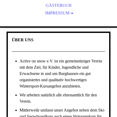
GÄSTEBUCH
GRÜNDUNG
SATZUNG
LIZENZIERUNG
IMPRESSUM
ARCHIV
DATENSCHUTZERKLÄRUNG
SPONSOREN UND LINKS
HAFTUNGSAUSSCHLUSS
ÜBER UNS
Active on snow e.V. ist ein gemeinnütziger Verein
mit dem Ziel, für Kinder, Jugendliche und
Erwachsene in und um Burghausen ein gut
organisiertes und qualitativ hochwertiges
Wintersport-Kursangebot anzubieten.
Wir arbeiten natürlich alle ehrenamtlich für den
Verein.
Mittlerweile umfasst unser Angebot neben dem Ski-
und Snowboardkurs auch einen Skitourenkurs für